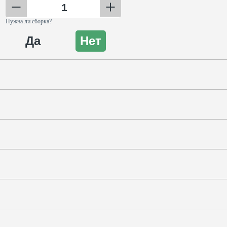
Нужна ли сборка?
Да
Нет